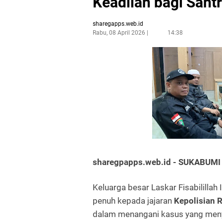
Keadilan bagi Santr
sharegapps.web.id
Rabu, 08 April 2026
14:38
sharegpapps.web.id - SUKABUMI
Keluarga besar Laskar Fisabililla
penuh kepada jajaran
Kepolisian 
dalam menangani kasus yang menya