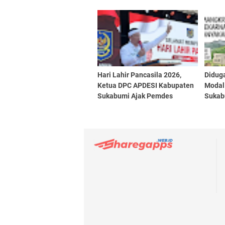
KEAMANAN DAN KETERTIBAN
Desa 
DI SUKABUMI"
Hari Lahir Pancasila 2026,
Didug
Ketua DPC APDESI Kabupaten
Modal
Sukabumi Ajak Pemdes
Sukab
Perkokoh Nilai Gotong Royong
Diper
dari Desa