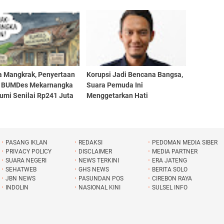
Tampojung Pregih
Raya Hadiri Rakornas BGN
2026 di Sentul Bersama
Presiden Prabowo
a Mangkrak, Penyertaan
Korupsi Jadi Bencana Bangsa,
 BUMDes Mekarnangka
Suara Pemuda Ini
umi Senilai Rp241 Juta
Menggetarkan Hati
tanyakan Warga
PASANG IKLAN
REDAKSI
PEDOMAN MEDIA SIBER
PRIVACY POLICY
DISCLAIMER
MEDIA PARTNER
SUARA NEGERI
NEWS TERKINI
ERA JATENG
SEHATWEB
GHS NEWS
BERITA SOLO
JBN NEWS
PASUNDAN POS
CIREBON RAYA
INDOLIN
NASIONAL KINI
SULSEL INFO