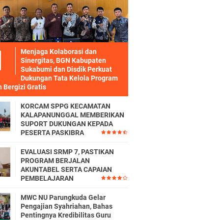
Menjaga Kolaborasi dan
Sinergitas, BGN Kabupaten
Sukabumi dan Disdik Perkuat
Dukungan Tata Kelola Program
 Bergizi Gratis
KORCAM SPPG KECAMATAN
KALAPANUNGGAL MEMBERIKAN
SUPORT DUKUNGAN KEPADA
PESERTA PASKIBRA
EVALUASI SRMP 7, PASTIKAN
PROGRAM BERJALAN
AKUNTABEL SERTA CAPAIAN
PEMBELAJARAN
MWC NU Parungkuda Gelar
Pengajian Syahriahan, Bahas
Pentingnya Kredibilitas Guru