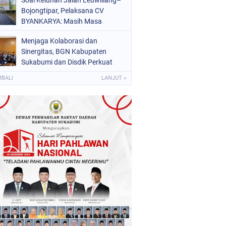
Soal Keluhan Jalan Leuwiliang–
Bojongtipar, Pelaksana CV
BYANKARYA: Masih Masa
Perawatan dan Siap Segera
Menjaga Kolaborasi dan
Diperbaiki
Sinergitas, BGN Kabupaten
Sukabumi dan Disdik Perkuat
Dukungan Tata Kelola Program
MBALI
LANJUT »
Makan Bergizi Gratis