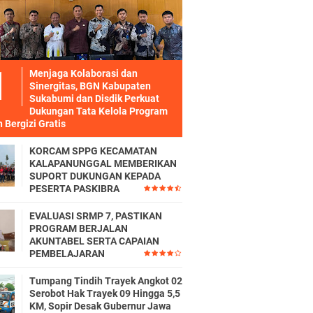
Menjaga Kolaborasi dan
Sinergitas, BGN Kabupaten
Sukabumi dan Disdik Perkuat
Dukungan Tata Kelola Program
 Bergizi Gratis
KORCAM SPPG KECAMATAN
KALAPANUNGGAL MEMBERIKAN
SUPORT DUKUNGAN KEPADA
PESERTA PASKIBRA
EVALUASI SRMP 7, PASTIKAN
PROGRAM BERJALAN
AKUNTABEL SERTA CAPAIAN
PEMBELAJARAN
Tumpang Tindih Trayek Angkot 02
Serobot Hak Trayek 09 Hingga 5,5
KM, Sopir Desak Gubernur Jawa