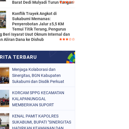
Barat Dedi Mulyadi Turun Tangan
Konflik Trayek Angkot di
Sukabumi Memanas:
Penyerobotan Jalur ±5,5 KM
Temui Titik Terang, Pengurus
g Beri Isyarat Usut Oknum Internal dan
n Aliran Dana ke Dishub
Menjaga Kolaborasi dan
Sinergitas, BGN Kabupaten
Sukabumi dan Disdik Perkuat
Dukungan Tata Kelola Program
KORCAM SPPG KECAMATAN
Makan Bergizi Gratis
KALAPANUNGGAL
MEMBERIKAN SUPORT
DUKUNGAN KEPADA PESERTA
KENAL PAMIT KAPOLRES
PASKIBRA
SUKABUMI, BUPATI "SINERGITAS
HADIRKAN KEAMANAN DAN