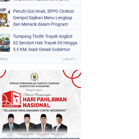
KETERTIBAN DI SUKABUMI"
Penuhi Gizi Anak, SPPG Cirebon
Gempol Sajikan Menu Lengkap
dan Menarik dalam Program
Makan Bergizi Gratis
Tumpang Tindih Trayek Angkot
02 Serobot Hak Trayek 09 Hingga
5,5 KM, Sopir Desak Gubernur
Jawa Barat Dedi Mulyadi Turun
MBALI
LANJUT »
Tangan