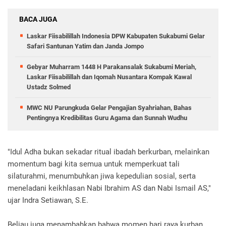
BACA JUGA
Laskar Fiisabilillah Indonesia DPW Kabupaten Sukabumi Gelar
Safari Santunan Yatim dan Janda Jompo
Gebyar Muharram 1448 H Parakansalak Sukabumi Meriah,
Laskar Fiisabilillah dan Iqomah Nusantara Kompak Kawal
Ustadz Solmed
MWC NU Parungkuda Gelar Pengajian Syahriahan, Bahas
Pentingnya Kredibilitas Guru Agama dan Sunnah Wudhu
​"Idul Adha bukan sekadar ritual ibadah berkurban, melainkan
momentum bagi kita semua untuk memperkuat tali
silaturahmi, menumbuhkan jiwa kepedulian sosial, serta
meneladani keikhlasan Nabi Ibrahim AS dan Nabi Ismail AS,"
ujar Indra Setiawan, S.E.
​Beliau juga menambahkan bahwa momen hari raya kurban