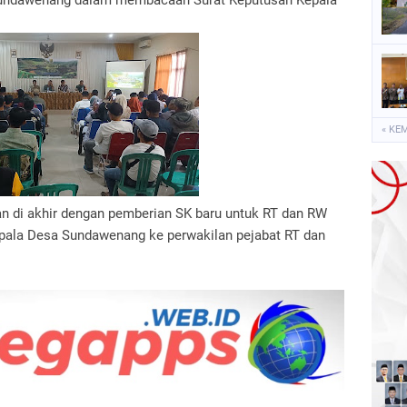
 Sundawenang dalam membacaan Surat Keputusan Kepala
« KE
an di akhir dengan pemberian SK baru untuk RT dan RW
epala Desa Sundawenang ke perwakilan pejabat RT dan