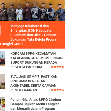
Menjaga Kolaborasi dan
Sinergitas, BGN Kabupaten
Sukabumi dan Disdik Perkuat
Dukungan Tata Kelola Program
 Bergizi Gratis
KORCAM SPPG KECAMATAN
KALAPANUNGGAL MEMBERIKAN
SUPORT DUKUNGAN KEPADA
PESERTA PASKIBRA
EVALUASI SRMP 7, PASTIKAN
PROGRAM BERJALAN
AKUNTABEL SERTA CAPAIAN
PEMBELAJARAN
Penuhi Gizi Anak, SPPG Cirebon
Gempol Sajikan Menu Lengkap
dan Menarik dalam Program