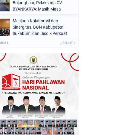
Bojongtipar, Pelaksana CV
BYANKARYA: Masih Masa
Perawatan dan Siap Segera
Menjaga Kolaborasi dan
Diperbaiki
Sinergitas, BGN Kabupaten
Sukabumi dan Disdik Perkuat
Dukungan Tata Kelola Program
MBALI
LANJUT »
Makan Bergizi Gratis