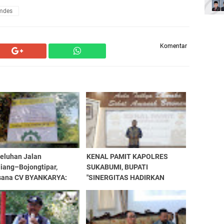
mdes
Komentar
Keluhan Jalan
KENAL PAMIT KAPOLRES
iang–Bojongtipar,
SUKABUMI, BUPATI
sana CV BYANKARYA:
"SINERGITAS HADIRKAN
 Masa Perawatan dan
KEAMANAN DAN KETERTIBAN
egera Diperbaiki
DI SUKABUMI"