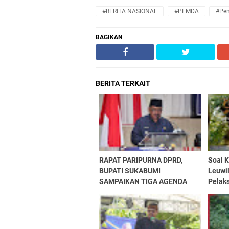
#BERITA NASIONAL
#PEMDA
#Pe
BAGIKAN
BERITA TERKAIT
RAPAT PARIPURNA DPRD,
Soal 
BUPATI SUKABUMI
Leuwil
SAMPAIKAN TIGA AGENDA
Pelak
PENTING
Masih
Siap S