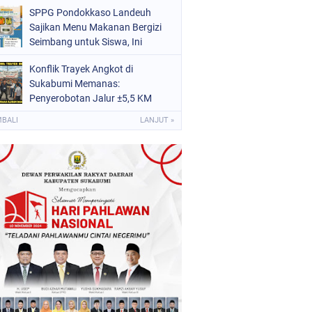
Jawa Barat Dedi Mulyadi Turun
SPPG Pondokkaso Landeuh
Tangan
Sajikan Menu Makanan Bergizi
Seimbang untuk Siswa, Ini
Rincian Nutrisinya
Konflik Trayek Angkot di
Sukabumi Memanas:
Penyerobotan Jalur ±5,5 KM
Temui Titik Terang, Pengurus
MBALI
LANJUT »
Berang Beri Isyarat Usut Oknum
Internal dan Dugaan Aliran Dana
ke Dishub