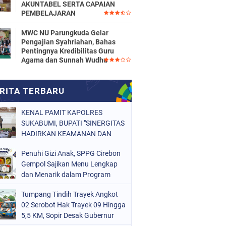
AKUNTABEL SERTA CAPAIAN
PEMBELAJARAN
MWC NU Parungkuda Gelar
Pengajian Syahriahan, Bahas
Pentingnya Kredibilitas Guru
Agama dan Sunnah Wudhu
KENAL PAMIT KAPOLRES
SUKABUMI, BUPATI "SINERGITAS
HADIRKAN KEAMANAN DAN
KETERTIBAN DI SUKABUMI"
Penuhi Gizi Anak, SPPG Cirebon
Gempol Sajikan Menu Lengkap
dan Menarik dalam Program
Makan Bergizi Gratis
Tumpang Tindih Trayek Angkot
02 Serobot Hak Trayek 09 Hingga
5,5 KM, Sopir Desak Gubernur