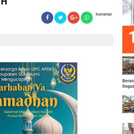
 H"
Komentar
Beran
Dugaa